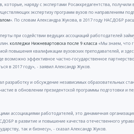
в, которые, наряду с экспертами Росаккредагентства, получили
уществляющих экспертизу программ вузов по направлениям под
налом
». По словам Александра Жукова, в 2017 году НАСДОБР рас
ксперты при содействии ведущих ассоциаций работодателей зай
плин.
колледжи Нижневартовска после 9 класса
«Мы знаем, что г
мой повышения квалификации вузовских преподавателей, и зде
 где возможно эффективное частно-государственное партнерств
ся в 2017 году», - заявил Александр Жуков.
вал разработку и обсуждение независимых образовательных ста
участие в обновлении президентской программы подготовки и п
ми ассоциациями работодателей, это динамичная организация 
НАСДОБР в развитие и повышение качества отечественного упра
дарству, так и бизнесу», - сказал Александр Жуков.