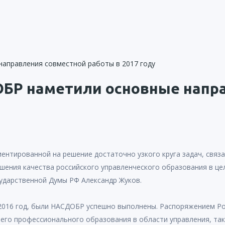
ОБР наметили основные напр
ентированной на решение достаточно узкого круга задач, связ
ния качества российского управленческого образования в цел
ударственной Думы РФ Александр Жуков.
 2016 год, были НАСДОБР успешно выполнены. Распоряжением Ро
шего профессионального образования в области управления, та