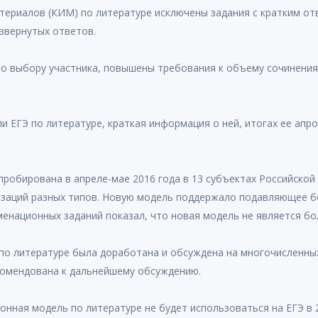
ериалов (КИМ) по литературе исключены задания с кратким отв
азвернутых ответов.
по выбору участника, повышены требования к объему сочинени
 ЕГЭ по литературе, краткая информация о ней, итогах ее апр
робирована в апреле-мае 2016 года в 13 субъектах Российской
изаций разных типов. Новую модель поддержало подавляющее бо
менационных заданий показал, что новая модель не является б
по литературе была доработана и обсуждена на многочисленны
екомендована к дальнейшему обсуждению.
нная модель по литературе не будет использоваться на ЕГЭ в 20